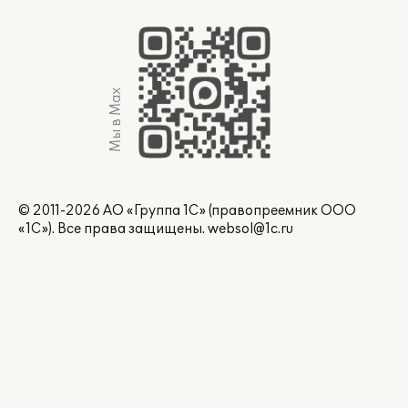
Мы в Max
© 2011-2026 АО «Группа 1С» (правопреемник ООО
«1С»). Все права защищены.
websol@1c.ru