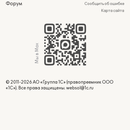
Форум
Сообщить об ошибке
Карта сайта
Мы в Max
© 2011-2026 АО «Группа 1С» (правопреемник ООО
«1С»). Все права защищены.
websol@1c.ru