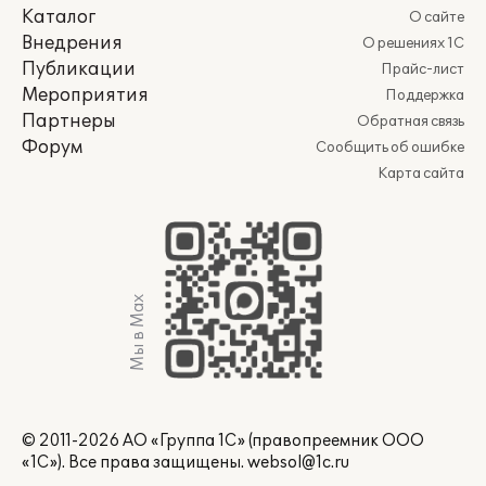
Каталог
О сайте
Внедрения
О решениях 1С
Публикации
Прайс-лист
Мероприятия
Поддержка
Партнеры
Обратная связь
Форум
Сообщить об ошибке
Карта сайта
Мы в Max
© 2011-2026 АО «Группа 1С» (правопреемник ООО
«1С»). Все права защищены.
websol@1c.ru