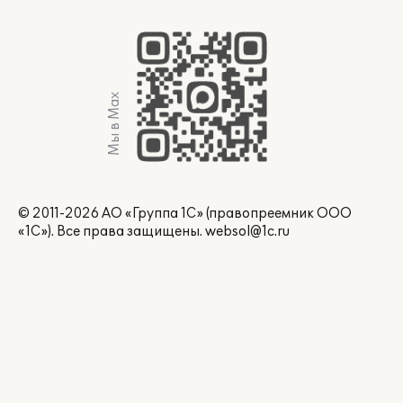
Мы в Max
© 2011-2026 АО «Группа 1С» (правопреемник ООО
«1С»). Все права защищены.
websol@1c.ru