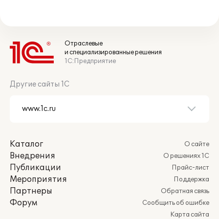
Отраслевые
и специализированные решения
1С:Предприятие
Другие сайты 1С
Каталог
О сайте
Внедрения
О решениях 1С
Публикации
Прайс-лист
Мероприятия
Поддержка
Партнеры
Обратная связь
Форум
Сообщить об ошибке
Карта сайта