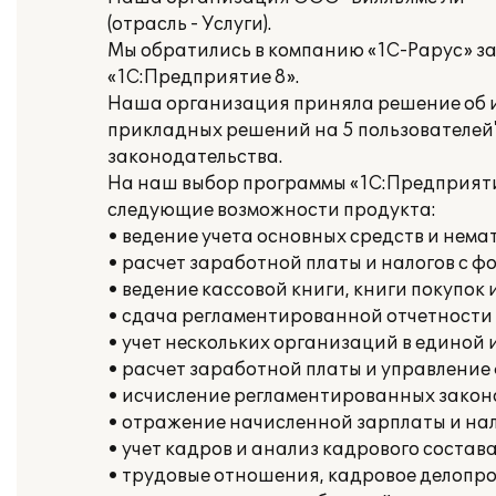
(отрасль - Услуги).
Мы обратились в компанию «1С-Рарус» з
«1С:Предприятие 8».
Наша организация приняла решение об и
прикладных решений на 5 пользователей"
законодательства.
На наш выбор программы «1С:Предприяти
следующие возможности продукта:
• ведение учета основных средств и нема
• расчет заработной платы и налогов с ф
• ведение кассовой книги, книги покупок 
• сдача регламентированной отчетности
• учет нескольких организаций в единой
• расчет заработной платы и управлени
• исчисление регламентированных законо
• отражение начисленной зарплаты и нал
• учет кадров и анализ кадрового состава
• трудовые отношения, кадровое делопро