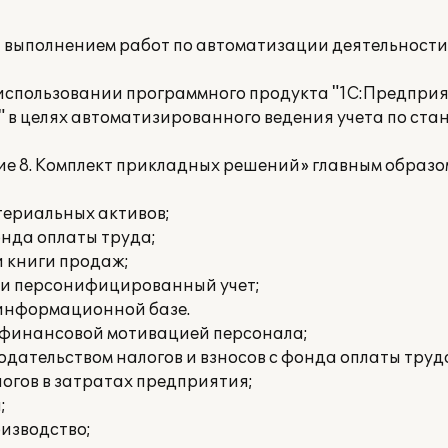
а выполнением работ по автоматизации деятельност
спользовании программного продукта "1С:Предприят
 в целях автоматизированного ведения учета по ст
е 8. Комплект прикладных решений» главным образо
териальных активов;
онда оплаты труда;
и книги продаж;
 и персонифицированный учет;
 информационной базе.
е финансовой мотивацией персонала;
дательством налогов и взносов с фонда оплаты труд
огов в затратах предприятия;
;
изводство;