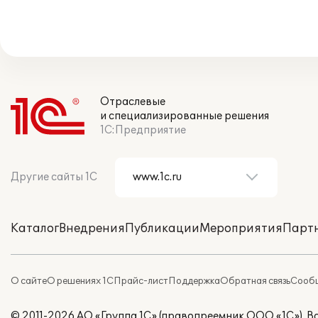
Отраслевые
и специализированные решения
1С:Предприятие
Другие сайты 1С
Каталог
Внедрения
Публикации
Мероприятия
Парт
О сайте
О решениях 1С
Прайс-лист
Поддержка
Обратная связь
Сообщ
© 2011-2026 АО «Группа 1С» (правопреемник ООО «1С»). 