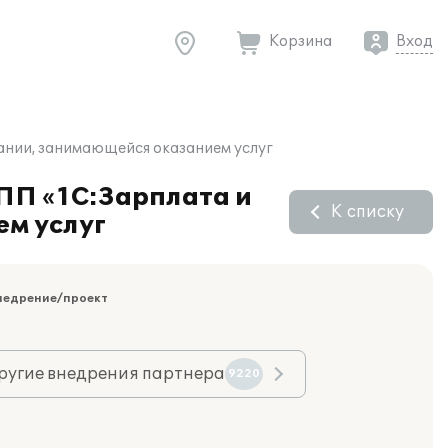
Корзина
Вход
ании, занимающейся оказанием услуг
 ПП «1С:Зарплата и
К списку
м услуг
недрение/проект
ругие внедрения партнера
9220