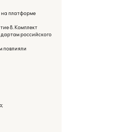
и на платформе
ие 8. Комплект
андартам российского
м повлияли
а;