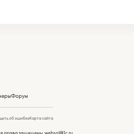
неры
Форум
ить об ошибке
Карта сайта
Все права защищены.
websol@1c.ru