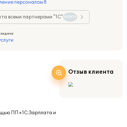
ление персоналом 8
та всеми партнерами "1С"
147072
 задача
слуги
Отзыв клиента
ощью ПП «1С:Зарплата и