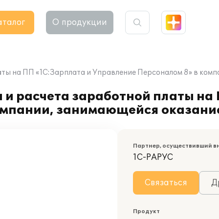
аталог
О продукции
аты на ПП «1С:Зарплата и Управление Персоналом 8» в комп
 и расчета заработной платы на
омпании, занимающейся оказание
Партнер, осуществивший в
1С-РАРУС
Связаться
Д
Продукт