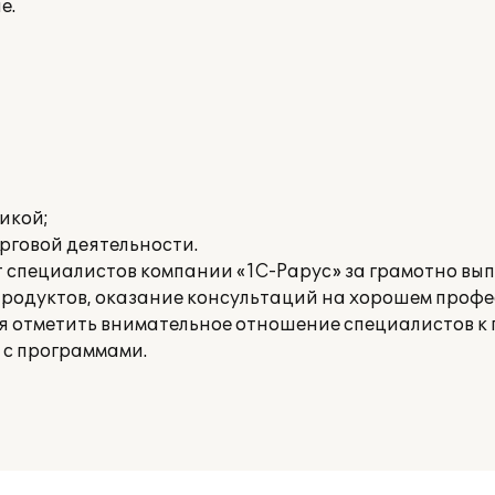
е.
икой;
рговой деятельности.
т специалистов компании «1С-Рарус» за грамотно в
родуктов, оказание консультаций на хорошем проф
ся отметить внимательное отношение специалистов к 
 с программами.