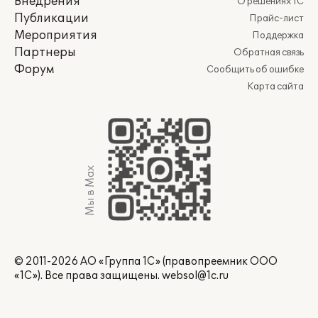
Внедрения
О решениях 1С
Публикации
Прайс-лист
Мероприятия
Поддержка
Партнеры
Обратная связь
Форум
Сообщить об ошибке
Карта сайта
Мы в Max
© 2011-2026 АО «Группа 1С» (правопреемник ООО
«1С»). Все права защищены.
websol@1c.ru