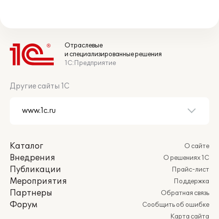
Отраслевые
и специализированные решения
1С:Предприятие
Другие сайты 1С
Каталог
О сайте
Внедрения
О решениях 1С
Публикации
Прайс-лист
Мероприятия
Поддержка
Партнеры
Обратная связь
Форум
Сообщить об ошибке
Карта сайта