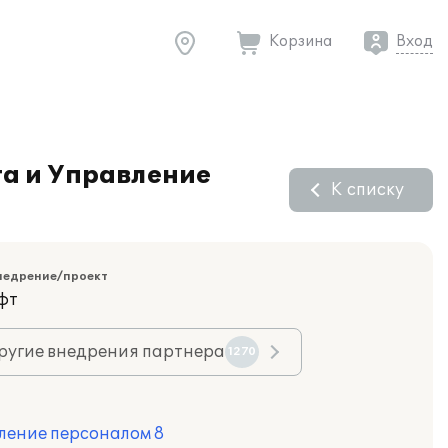
Корзина
Вход
а и Управление
К списку
недрение/проект
фт
ругие внедрения партнера
1270
ление персоналом 8