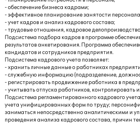
- планирование потребности в персонале;
- обеспечение бизнеса кадрами;
- эффективное планирование занятости персонала
- учет кадров и анализ кадрового состава;
- трудовые отношения, кадровое делопроизводство
Подсистема подбора кадров в программе обеспечив
результатов анкетирования. Программа обеспечива
кандидатов и сотрудников предприятия.
Подсистема кадрового учета позволяет:
- хранить личные данные о работниках предприяти
- служебную информацию (подразделение, должност
- регистрировать продвижение работника в предп
- учитывать отпуска работников, контролировать и
Подсистема регламентированного кадрового учета
учета унифицированных форм по труду; персонифиц
заниматься непосредственно аналитическими и упр
проведения анализа кадрового состава, причин теку