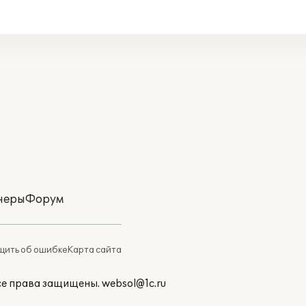
неры
Форум
ить об ошибке
Карта сайта
Все права защищены.
websol@1c.ru