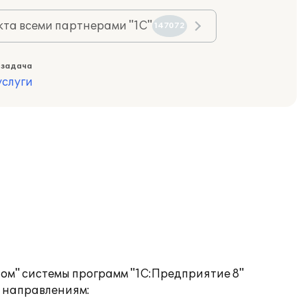
та всеми партнерами "1С"
147072
 задача
слуги
м" системы программ "1С:Предприятие 8"
м направлениям: