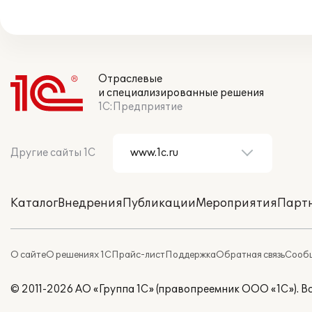
Отраслевые
и специализированные решения
1С:Предприятие
Другие сайты 1С
Каталог
Внедрения
Публикации
Мероприятия
Парт
О сайте
О решениях 1С
Прайс-лист
Поддержка
Обратная связь
Сообщ
© 2011-2026 АО «Группа 1С» (правопреемник ООО «1С»). 