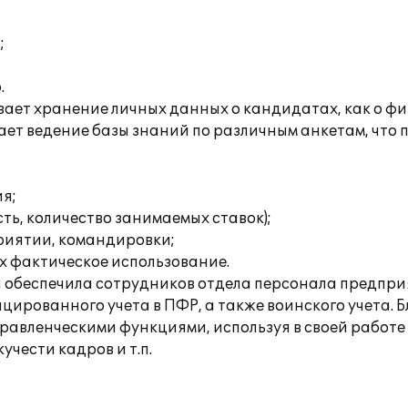
;
.
ает хранение личных данных о кандидатах, как о фи
ет ведение базы знаний по различным анкетам, что
я;
ь, количество занимаемых ставок);
риятии, командировки;
х фактическое использование.
 обеспечила сотрудников отдела персонала предпри
ированного учета в ПФР, а также воинского учета. 
авленческими функциями, используя в своей работе
чести кадров и т.п.