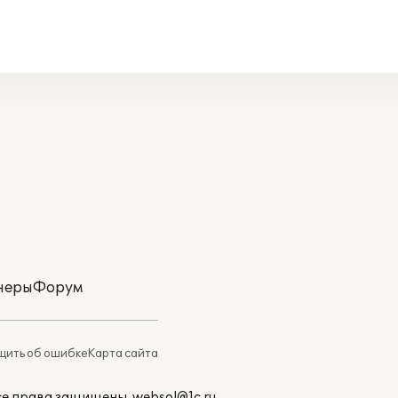
неры
Форум
ить об ошибке
Карта сайта
Все права защищены.
websol@1c.ru