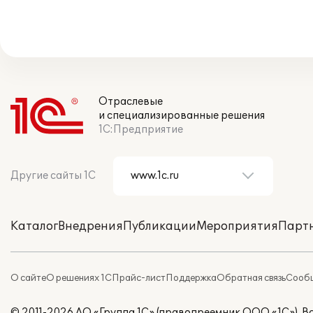
Отраслевые
и специализированные решения
1С:Предприятие
Другие сайты 1С
Каталог
Внедрения
Публикации
Мероприятия
Парт
О сайте
О решениях 1С
Прайс-лист
Поддержка
Обратная связь
Сообщ
© 2011-2026 АО «Группа 1С» (правопреемник ООО «1С»). 