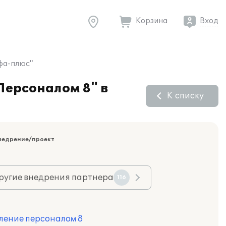
Корзина
Вход
фа-плюс"
Персоналом 8" в
К списку
недрение/проект
ругие внедрения партнера
116
ление персоналом 8