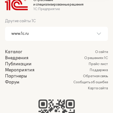
Отраслевые
и специализированные решения
1С:Предприятие
Другие сайты 1С
Каталог
О сайте
Внедрения
О решениях 1С
Публикации
Прайс-лист
Мероприятия
Поддержка
Партнеры
Обратная связь
Форум
Сообщить об ошибке
Карта сайта