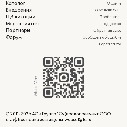
Каталог
О сайте
Внедрения
О решениях 1С
Публикации
Прайс-лист
Мероприятия
Поддержка
Партнеры
Обратная связь
Форум
Сообщить об ошибке
Карта сайта
Мы в Max
© 2011-2026 АО «Группа 1С» (правопреемник ООО
«1С»). Все права защищены.
websol@1c.ru