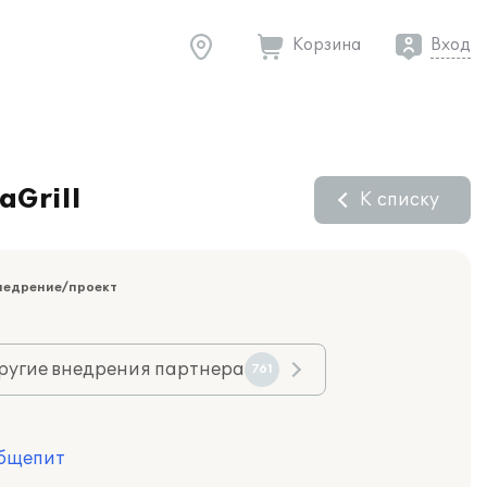
Корзина
Вход
aGrill
К списку
недрение/проект
ругие внедрения партнера
761
Общепит