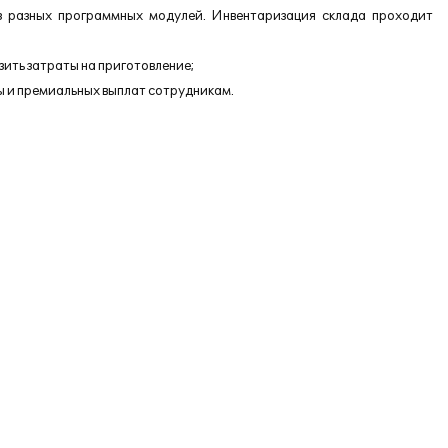
з разных программных модулей. Инвентаризация склада проходит
ить затраты на приготовление;
 и премиальных выплат сотрудникам.