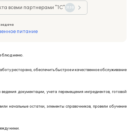
та всеми партнерами "1С"
3130
 задача
венное питание
е блюд меню.
работу ресторана, обеспечить быстрое и качественное обслуживание
ведения документации, учета перемещения ингредиентов, готовой
или начальные остатки, элементы справочников, провели обучение
между ними.