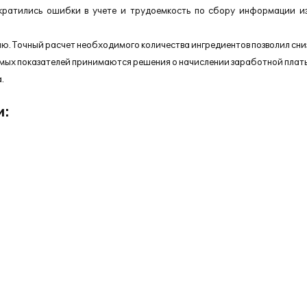
кратились ошибки в учете и трудоемкость по сбору информации и
ю. Точный расчет необходимого количества ингредиентов позволил сниз
емых показателей принимаются решения о начислении заработной платы
.
и: