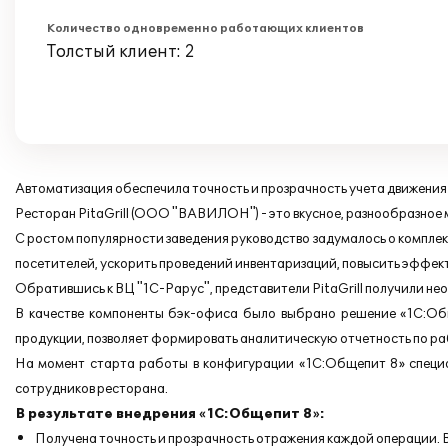
Количество одновременно работающих клиентов
Толстый клиент: 2
Автоматизация обеспечила точность и прозрачность учета движения 
Ресторан PitaGrill (ООО "ВАВИЛОН") - это вкусное, разнообразное 
С ростом популярности заведения руководство задумалось о компле
посетителей, ускорить проведений инвентаризаций, повысить эффек
Обратившись к ВЦ "1С-Рарус", представители PitaGrill получили 
В качестве компоненты бэк-офиса было выбрано решение «1С:Общ
продукции, позволяет формировать аналитическую отчетность по ра
На момент старта работы в конфигурации «1С:Общепит 8» специал
сотрудников ресторана.
В результате внедрения «1С:Общепит 8»:
Получена точность и прозрачность отражения каждой операции. В