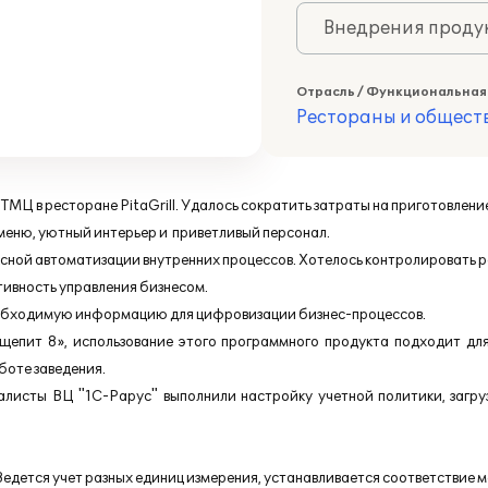
Внедрения продук
Отрасль / Функциональная
Рестораны и общест
ТМЦ в ресторане PitaGrill. Удалось сократить затраты на приготовлени
меню, уютный интерьер и приветливый персонал.
ксной автоматизации внутренних процессов. Хотелось контролировать 
тивность управления бизнесом.
необходимую информацию для цифровизации бизнес-процессов.
епит 8», использование этого программного продукта подходит для 
боте заведения.
исты ВЦ "1С-Рарус" выполнили настройку учетной политики, загруз
едется учет разных единиц измерения, устанавливается соответствие 