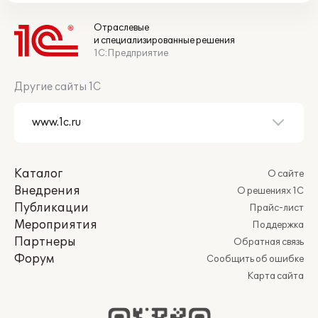
Отраслевые
и специализированные решения
1С:Предприятие
Другие сайты 1С
Каталог
О сайте
Внедрения
О решениях 1С
Публикации
Прайс-лист
Мероприятия
Поддержка
Партнеры
Обратная связь
Форум
Сообщить об ошибке
Карта сайта