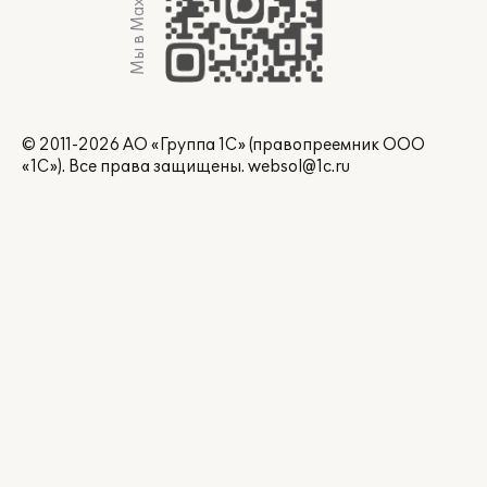
Мы в Max
© 2011-2026 АО «Группа 1С» (правопреемник ООО
«1С»). Все права защищены.
websol@1c.ru