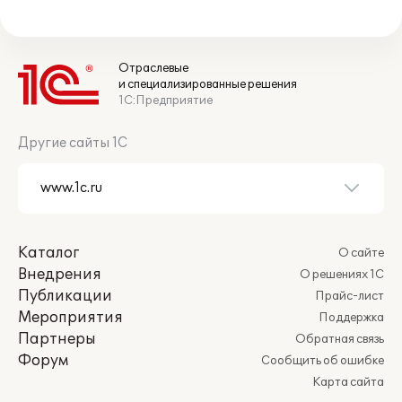
Отраслевые
и специализированные решения
1С:Предприятие
Другие сайты 1С
Каталог
О сайте
Внедрения
О решениях 1С
Публикации
Прайс-лист
Мероприятия
Поддержка
Партнеры
Обратная связь
Форум
Сообщить об ошибке
Карта сайта