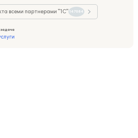
та всеми партнерами "1С"
147084
 задача
слуги