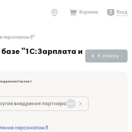
Корзина
Вход
е персоналом 8"
 базе "1С:Зарплата и
К списку
недрение/проект
ругие внедрения партнера
453
ление персоналом 8