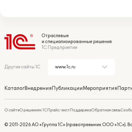
Отраслевые
и специализированные решения
1С:Предприятие
Другие сайты 1С
Каталог
Внедрения
Публикации
Мероприятия
Парт
О сайте
О решениях 1С
Прайс-лист
Поддержка
Обратная связь
Сообщ
© 2011-2026 АО «Группа 1С» (правопреемник ООО «1С»). 