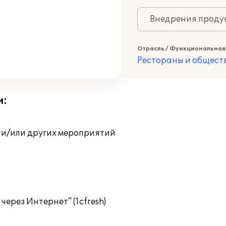
Внедрения продук
Отрасль / Функциональная
Рестораны и общест
и:
 и/или других мероприятий
ерез Интернет" (1cfresh)