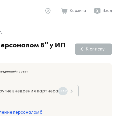
Корзина
Вход
А.
персоналом 8" у ИП
К списку
недрение/проект
ругие внедрения партнера
1459
ление персоналом 8