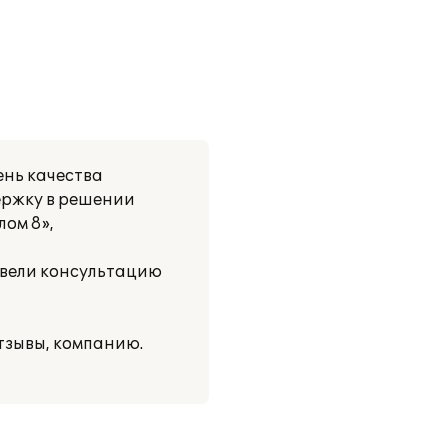
нь качества
ержку в решении
лом 8»,
вели консультацию
зывы, компанию.