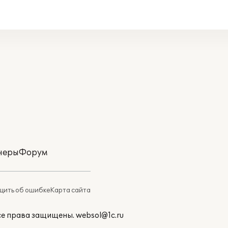
неры
Форум
ить об ошибке
Карта сайта
Все права защищены.
websol@1c.ru