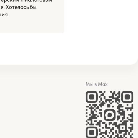
ерский и налоговый
я. Хотелось бы
ния.
Мы в Max