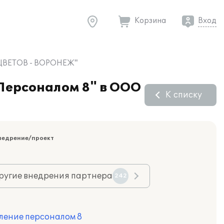
Корзина
Вход
И ЦВЕТОВ - ВОРОНЕЖ"
Персоналом 8" в ООО
К списку
недрение/проект
ругие внедрения партнера
242
ление персоналом 8