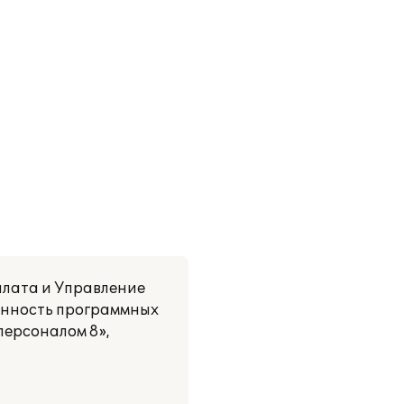
плата и Управление
енность программных
персоналом 8»,