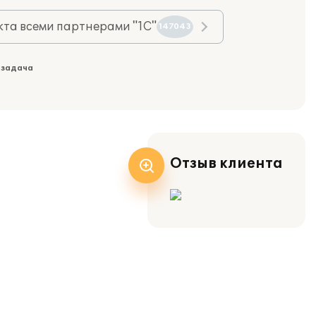
та всеми партнерами "1С"
147043
 задача
Отзыв клиента