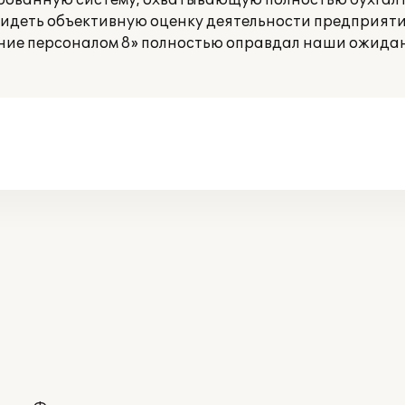
рованную систему, охватывающую полностью бухгалт
видеть объективную оценку деятельности предприяти
ение персоналом 8» полностью оправдал наши ожида