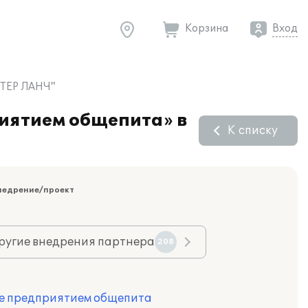
Корзина
Вход
СТЕР ЛАНЧ"
риятием общепита» в
К списку
недрение/проект
ругие внедрения партнера
208
ие предприятием общепита