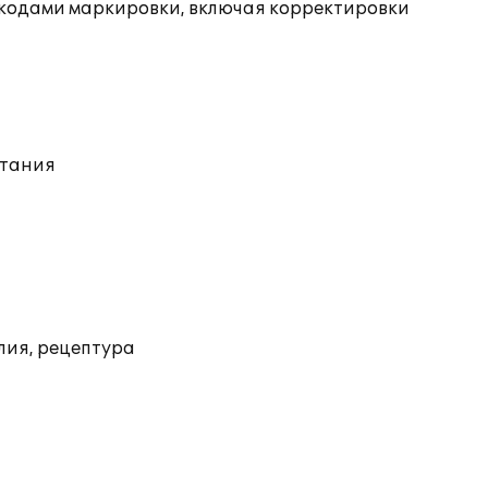
 кодами маркировки, включая корректировки
итания
лия, рецептура