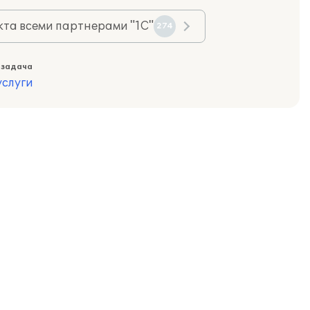
та всеми партнерами "1С"
274
 задача
слуги