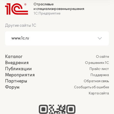
Отраслевые
и специализированные решения
1С:Предприятие
Другие сайты 1С
Каталог
О сайте
Внедрения
О решениях 1С
Публикации
Прайс-лист
Мероприятия
Поддержка
Партнеры
Обратная связь
Форум
Сообщить об ошибке
Карта сайта