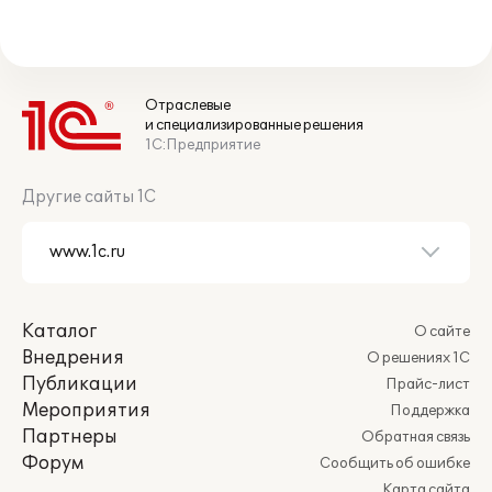
Отраслевые
и специализированные решения
1С:Предприятие
Другие сайты 1С
Каталог
О сайте
Внедрения
О решениях 1С
Публикации
Прайс-лист
Мероприятия
Поддержка
Партнеры
Обратная связь
Форум
Сообщить об ошибке
Карта сайта