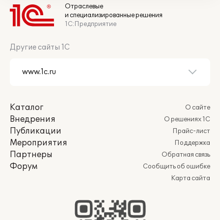
Отраслевые
и специализированные решения
1С:Предприятие
Другие сайты 1С
Каталог
О сайте
Внедрения
О решениях 1С
Публикации
Прайс-лист
Мероприятия
Поддержка
Партнеры
Обратная связь
Форум
Сообщить об ошибке
Карта сайта