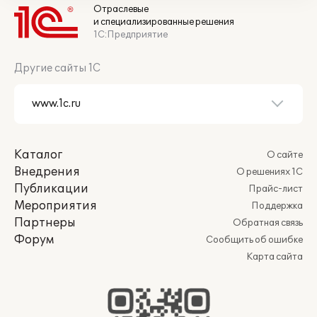
Отраслевые
и специализированные решения
1С:Предприятие
Другие сайты 1С
Каталог
О сайте
Внедрения
О решениях 1С
Публикации
Прайс-лист
Мероприятия
Поддержка
Партнеры
Обратная связь
Форум
Сообщить об ошибке
Карта сайта