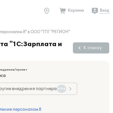
Корзина
Вход
 персоналом 8" в ООО "ТПГ "РЕГИОН"
та "1С:Зарплата и
К списку
недрение/проект
еса
ругие внедрения партнера
6396
ление персоналом 8