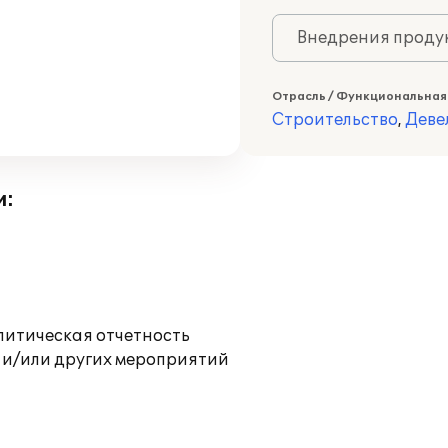
Внедрения продук
Отрасль / Функциональная
Строительство
,
Деве
и:
литическая отчетность
 и/или других мероприятий