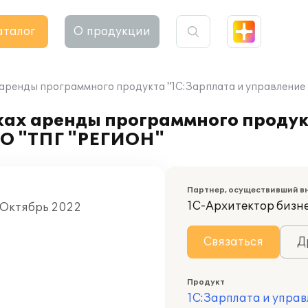
аталог
О продукции
аренды программного продукта "1С:Зарплата и управление
ках аренды программного продук
ОО "ТПГ "РЕГИОН"
Партнер, осуществивший в
1С-Архитектор бизн
 Октябрь 2022
Связаться
Д
Продукт
1С:Зарплата и управ