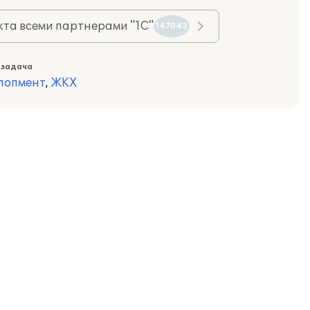
та всеми партнерами "1С"
147043
 задача
лопмент
,
ЖКХ