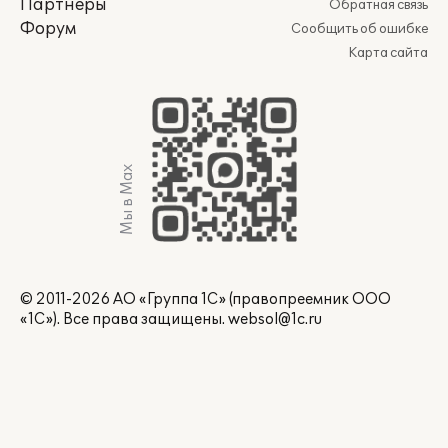
Партнеры
Обратная связь
Форум
Сообщить об ошибке
Карта сайта
Мы в Max
© 2011-2026 АО «Группа 1С» (правопреемник ООО
«1С»). Все права защищены.
websol@1c.ru