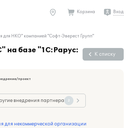
Корзина
Вход
ия для НКО" компанией "Софт-Эверест Групп"
" на базе "1C:Рарус:
К списку
недрение/проект
ругие внедрения партнера
2
ия для некоммерческой организации