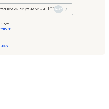
та всеми партнерами "1С"
1647
 задача
слуги
,
нко