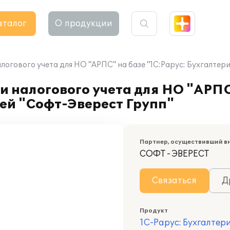
аталог
О продукции
логового учета для НО "АРПС" на базе "1C:Рарус: Бухгалтер
и налогового учета для НО "АРПС
ей "Софт-Эверест Групп"
Партнер, осуществивший в
СОФТ - ЭВЕРЕСТ
Связаться
Д
Продукт
1С-Рарус: Бухгалтер