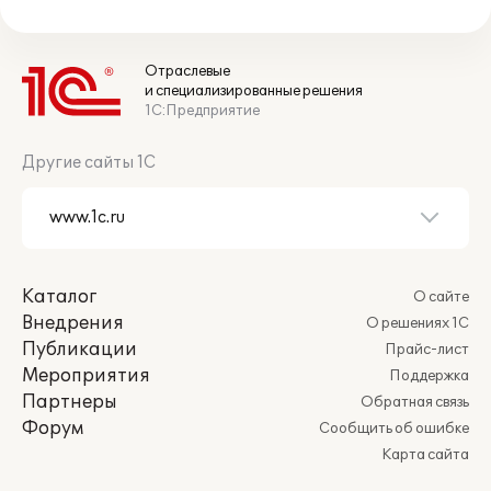
Отраслевые
и специализированные решения
1С:Предприятие
Другие сайты 1С
Каталог
О сайте
Внедрения
О решениях 1С
Публикации
Прайс-лист
Мероприятия
Поддержка
Партнеры
Обратная связь
Форум
Сообщить об ошибке
Карта сайта