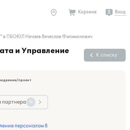
Корзина
Вход
 8" в ПБОЮЛ Нечаев Вячеслав Филимонович
ата и Управление
К списку
недрение/проект
я партнера
13
ление персоналом 8