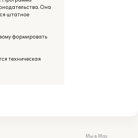
в. Программа
конодательства. Она
тся штатное
овому формировать
тся техническая
Мы в Max