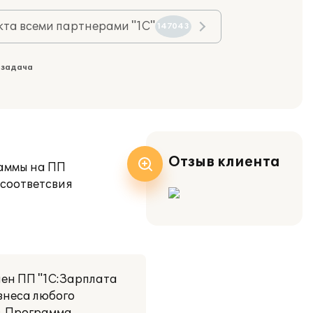
та всеми партнерами "1С"
147043
 задача
Отзыв клиента
раммы на ПП
 соответсвия
лен ПП "1С:Зарплата
изнеса любого