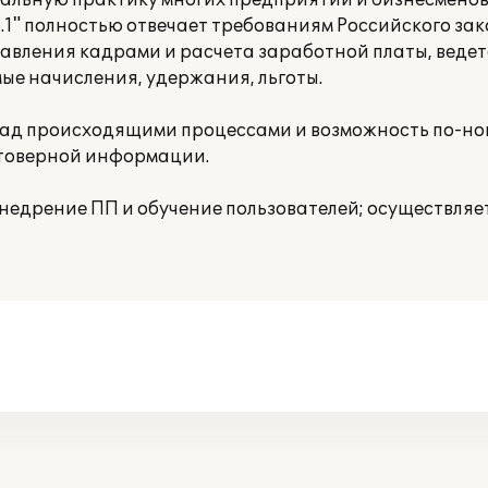
еальную практику многих предприятий и бизнесмено
.1" полностью отвечает требованиям Российского за
авления кадрами и расчета заработной платы, веде
ые начисления, удержания, льготы.
ь над происходящими процессами и возможность по-н
стоверной информации.
едрение ПП и обучение пользователей; осуществляе