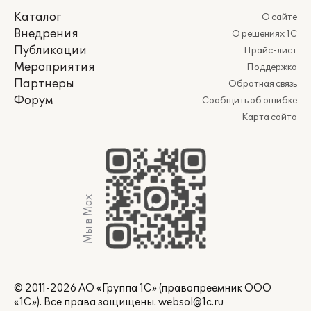
Каталог
О сайте
Внедрения
О решениях 1С
Публикации
Прайс-лист
Мероприятия
Поддержка
Партнеры
Обратная связь
Форум
Сообщить об ошибке
Карта сайта
Мы в Max
© 2011-2026 АО «Группа 1С» (правопреемник ООО
«1С»). Все права защищены.
websol@1c.ru