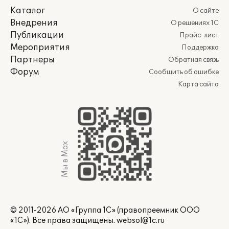
Каталог
О сайте
Внедрения
О решениях 1С
Публикации
Прайс-лист
Мероприятия
Поддержка
Партнеры
Обратная связь
Форум
Сообщить об ошибке
Карта сайта
Мы в Max
© 2011-2026 АО «Группа 1С» (правопреемник ООО
«1С»). Все права защищены.
websol@1c.ru