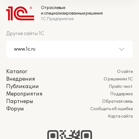
Отраслевые
и специализированные решения
1С:Предприятие
Другие сайты 1С
Каталог
О сайте
Внедрения
О решениях 1С
Публикации
Прайс-лист
Мероприятия
Поддержка
Партнеры
Обратная связь
Форум
Сообщить об ошибке
Карта сайта