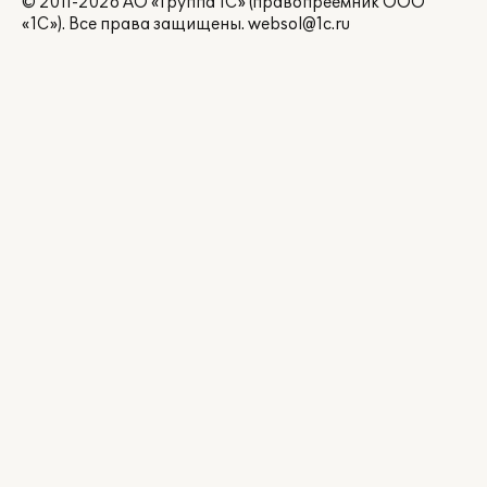
© 2011-2026 АО «Группа 1С» (правопреемник ООО
«1С»). Все права защищены.
websol@1c.ru