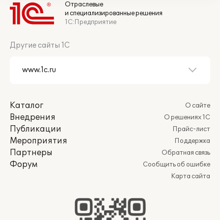
Отраслевые
и специализированные решения
1С:Предприятие
Другие сайты 1С
Каталог
О сайте
Внедрения
О решениях 1С
Публикации
Прайс-лист
Мероприятия
Поддержка
Партнеры
Обратная связь
Форум
Сообщить об ошибке
Карта сайта