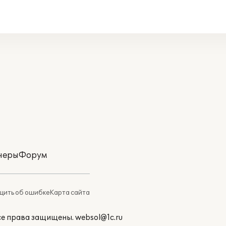
неры
Форум
ить об ошибке
Карта сайта
Все права защищены.
websol@1c.ru