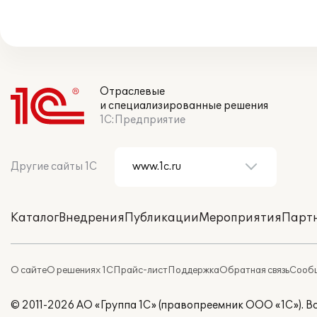
Отраслевые
и специализированные решения
1С:Предприятие
Другие сайты 1С
Каталог
Внедрения
Публикации
Мероприятия
Парт
О сайте
О решениях 1С
Прайс-лист
Поддержка
Обратная связь
Сообщ
© 2011-2026 АО «Группа 1С» (правопреемник ООО «1С»). 