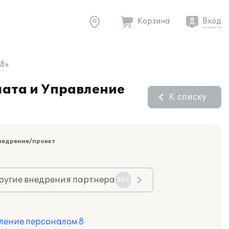
Корзина
Вход
 8»
лата и Управление
К списку
недрение/проект
ругие внедрения партнера
567
ление персоналом 8