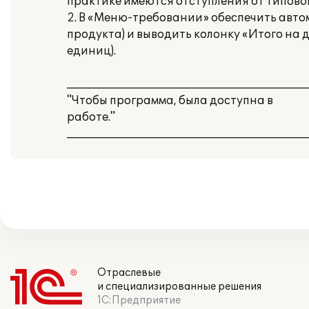
практике имеются отступления от типово
2. В «Меню-требовании» обеспечить автом
продукта) и выводить колонку «Итого на 
единиц).
___________________________________________
"Чтобы программа, была доступна в
работе."
___________________________________________
Отраслевые
и специализированные решения
1С:Предприятие