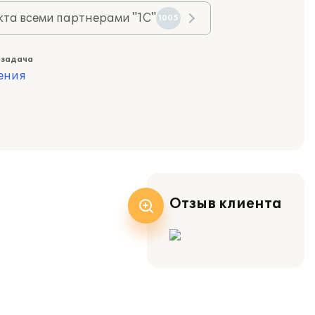
та всеми партнерами "1С"
1005
 задача
ения
Отзыв клиента