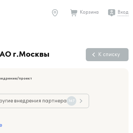
Корзина
Вход
ЗАО г.Москвы
К списку
недрение/проект
ругие внедрения партнера
167
е