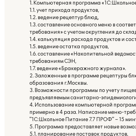
1. Компьютерная программа «1С:Школьное
1.1. учет прихода продуктов,
1.2. ведение рецептур блюд,
1.3. составление основного меню в соот
требования» с учетом округления до скл
1.4. калькуляция расхода продуктов и со
1.5. ведение остатка продуктов,
1.6. составление «Накопительной ведомо
требованиям СЭН,
1.7. ведение «Бракеражного журнала».
2. Заложенные в программе рецептуры б
образования г.Москвы.
3. Возможности программы по учету пище
предъявляемым санитарно-эпидемиологи
4. Использование компьютерной программ
примерно в 4 раза. Написание меню-треб
"1С:Школьное Питание 7.7 ПРОФ" – 15 мин
5. Программа предоставляет новые возмож
5.1. планирование поставок продуктов,