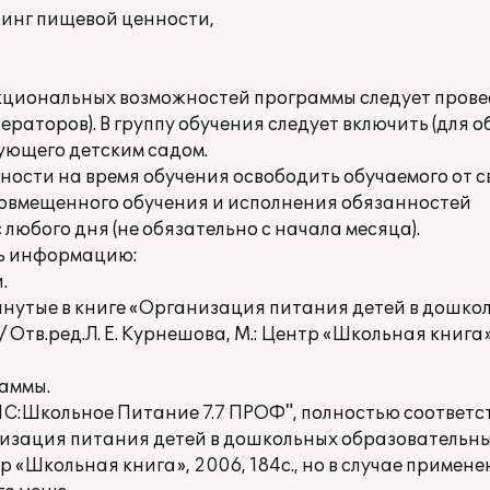
ринг пищевой ценности,
нкциональных возможностей программы следует прове
раторов). В группу обучения следует включить (для 
ующего детским садом.
ности на время обучения освободить обучаемого от 
совмещенного обучения и исполнения обязанностей
любого дня (не обязательно с начала месяца).
ть информацию:
.
мянутые в книге «Организация питания детей в дошко
Отв.ред.Л. Е. Курнешова, М.: Центр «Школьная книга»,
аммы.
"1С:Школьное Питание 7.7 ПРОФ", полностью соответс
низация питания детей в дошкольных образовательн
нтр «Школьная книга», 2006, 184с., но в случае приме