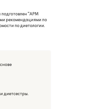
ы подготовлен "АРМ
ими рекомендациями по
мости по диетологии.
основе
ми диетсестры.