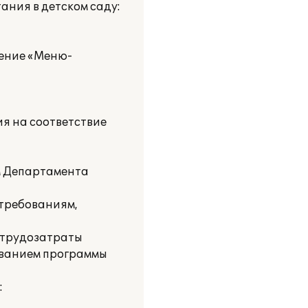
ания в детском саду:
ление «Меню-
ия на соответствие
м Департамента
 требованиям,
ь трудозатраты
ованием программы
: