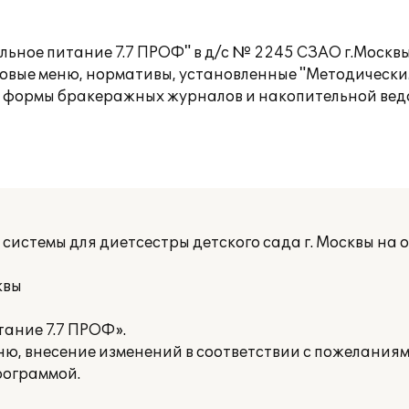
ьное питание 7.7 ПРОФ" в д/с № 2245 СЗАО г.Москв
иповые меню, нормативы, установленные "Методическ
 формы бракеражных журналов и накопительной ведо
системы для диетсестры детского сада г. Москвы на 
квы
тание 7.7 ПРОФ».
ню, внесение изменений в соответствии с пожелания
рограммой.