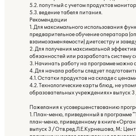
5.2. попутный с учетом продуктов монито
5.3. ведение табеля питания.
Рекомендации
1. Для максимального использования фу
предварительное обучение оператора (опе
взаимозаменяемости) диетсестру и завед
2. Для получения максимальной эффектив
обязанностей или разработать систему 
3. Начинать работу на программе можно с 
4. Для начала работы следует подготови
4.1. Остатки продуктов на складе с ценами
4.2. Технологические карты блюд, не упо
образовательных учреждениях» выпуск 3 / 
Пожелания к усовершенствованию прогр
1. План-меню, приведенный в программе 
план-меню, приведенному в книге «Орга
выпуск 3 / Отв.ред.Л.Е.Курнешова, М.: Це