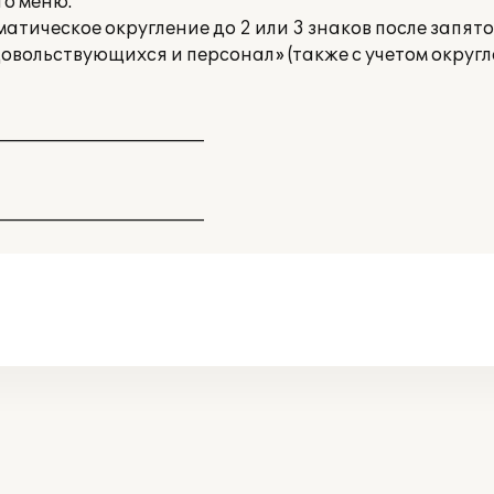
го меню.
атическое округление до 2 или 3 знаков после запято
довольствующихся и персонал» (также с учетом округ
________________________
________________________