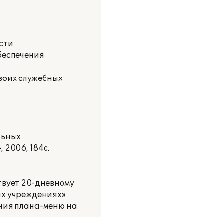
сти
обеспечения
своих служебных
льных
 2006, 184с.
твует 20-дневному
ых учреждениях»
нения плана-меню на