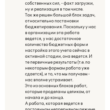
собственных сил, - факт загрузки,
ну и реализация в том числе.
Так же решен большой блок задач,
относительно постановки
бюджетирования. Поскольку у нас
в организации эта работа
ведется, у нас достаточное
количество бюджетных форм и
настройка этого учета сейчас в
активной стадии, она ведется. И
те первичные результаты (т.е. по
некоторым формам работа уже
сдается), и то, что мы получаем -
нас вполне устраивает.
Это из основных блоков работ,
которые проделаны целиком, от
начала и до конца.
А работа, которая ведется в
постоянном непрерывном режиме