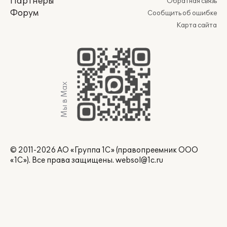
Партнеры
Обратная связь
Форум
Сообщить об ошибке
Карта сайта
Мы в Max
© 2011-2026 АО «Группа 1С» (правопреемник ООО
«1С»). Все права защищены.
websol@1c.ru