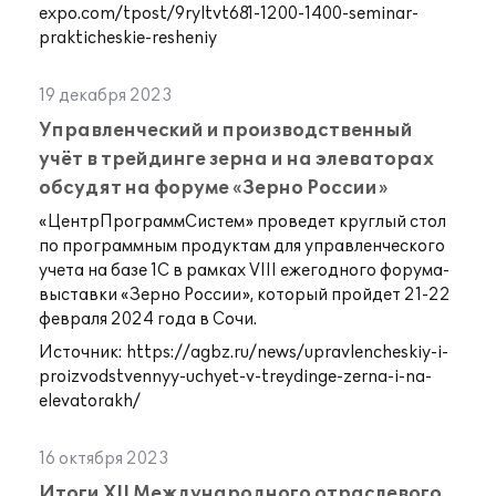
expo.com/tpost/9ryltvt681-1200-1400-seminar-
prakticheskie-resheniy
19 декабря 2023
Управленческий и производственный
учёт в трейдинге зерна и на элеваторах
обсудят на форуме «Зерно России»
«ЦентрПрограммСистем» проведет круглый стол
по программным продуктам для управленческого
учета на базе 1С в рамках VIII ежегодного форума-
выставки «Зерно России», который пройдет 21-22
февраля 2024 года в Сочи.
Источник:
https://agbz.ru/news/upravlencheskiy-i-
proizvodstvennyy-uchyet-v-treydinge-zerna-i-na-
elevatorakh/
16 октября 2023
Итоги XII Международного отраслевого