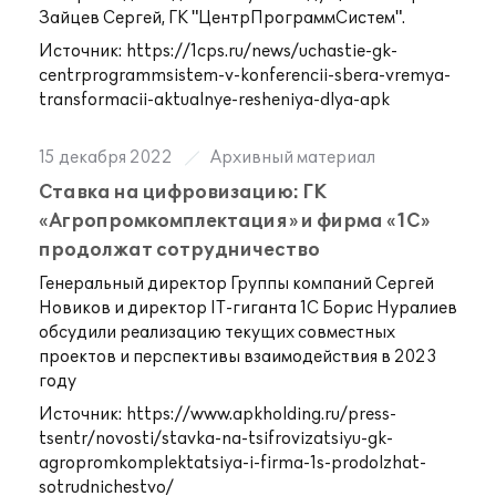
Зайцев Сергей, ГК "ЦентрПрограммСистем".
Источник:
https://1cps.ru/news/uchastie-gk-
centrprogrammsistem-v-konferencii-sbera-vremya-
transformacii-aktualnye-resheniya-dlya-apk
15 декабря 2022
Архивный материал
Ставка на цифровизацию: ГК
«Агропромкомплектация» и фирма «1С»
продолжат сотрудничество
Генеральный директор Группы компаний Сергей
Новиков и директор IT-гиганта 1С Борис Нуралиев
обсудили реализацию текущих совместных
проектов и перспективы взаимодействия в 2023
году
Источник:
https://www.apkholding.ru/press-
tsentr/novosti/stavka-na-tsifrovizatsiyu-gk-
agropromkomplektatsiya-i-firma-1s-prodolzhat-
sotrudnichestvo/