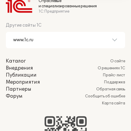
Отраслевые
и специализированные решения
1С:Предприятие
Другие сайты 1С
Каталог
О сайте
Внедрения
О решениях 1С
Публикации
Прайс-лист
Мероприятия
Поддержка
Партнеры
Обратная связь
Форум
Сообщить об ошибке
Карта сайта