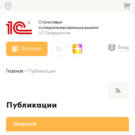
Отраслевые
и специализированные
решения
1С:Предприятие
Вход
Каталог
Главная
Публикации
rss_feed
Публикации
Новости