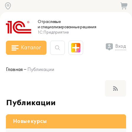
Отраслевые
и специализированные
решения
1С:Предприятие
Вход
Каталог
Главная
Публикации
rss_feed
Публикации
Новые курсы