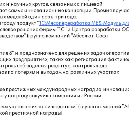
их и
научных кругов, связанных с
пищевой
ет самые инновационные концепции. Премия вруча
ых медалей один раз в
три года.
аграду продукт "
1С:Мясопереработка MES. Модуль дл
слевое решение фирмы "1С" и
Центра разработки ОО
зводством" (группа компаний "Абсолют-Софт
ие 8" и
предназначено для решения задач оператив
их предприятиях, таких как: регистрация фактиче
нтроль соблюдения рецептур, контроль хода
ов по
потерям и
выходам на
различных участках
ее престижных международных наград за
инноваци
эту награду получила компания из
России.
емы управления производством" (группа компаний "А
кой престижной награды!