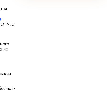
ется
я
О "АБС:
ного
ских
онные
бсолют-