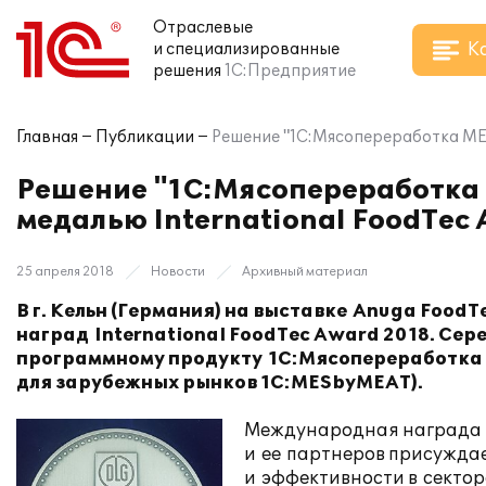
Отраслевые
К
и специализированные
решения
1С:Предприятие
Главная
Публикации
Решение "1С:Мясопереработка MES
Решение "1С:Мясопереработка 
медалью International FoodTec
25 апреля 2018
Новости
Архивный материал
В г. Кельн (Германия) на выставке Anuga Food
наград International FoodTec Award 2018. Се
программному продукту 1С:Мясопереработка M
для зарубежных рынков 1C:MESbyMEAT).
Международная награда In
и
ее
партнеров присуждае
и
эффективности в
сектор