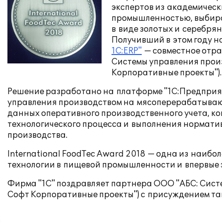
экспертов из
академическ
промышленностью, выбира
в
виде золотых и
серебрян
Получивший в
этом году н
1С:ERP"
— совместное отра
Системы управления прои
Корпоративные проекты").
Решение разработано на
платформе "1С:Предприят
управления производством на
мясоперерабатывающ
данных оперативного производственного учета, ко
технологического процесса и
выполнения норматив
производства.
International FoodTec Award 2018
— одна из
наибол
технологии в
пищевой промышленности и
впервые 
Фирма "1С" поздравляет партнера ООО "АБС: Сист
Софт Корпоративные проекты") с
присуждением та