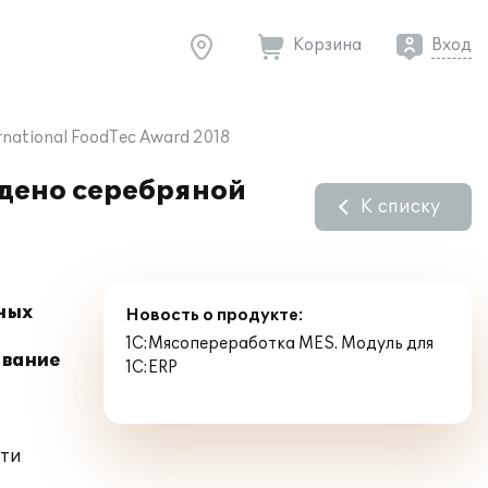
Корзина
Вход
national FoodTec Award 2018
дено серебряной
К списку
жных
Новость о продукте:
1С:Мясопереработка MES. Модуль для
ование
1С:ERP
сти
и