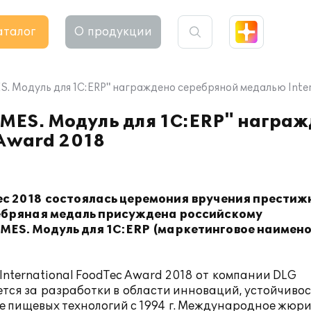
аталог
О продукции
. Модуль для 1С:ERP" награждено серебряной медалью Inter
MES. Модуль для 1С:ERP" награж
 Award 2018
Tec 2018 состоялась церемония вручения прести
ребряная медаль присуждена российскому
ES. Модуль для 1С:ERP (маркетинговое наимен
ternational FoodTec Award 2018 от
компании DLG
тся за
разработки в
области инноваций, устойчиво
е пищевых технологий с 1994
г. Международное жюр