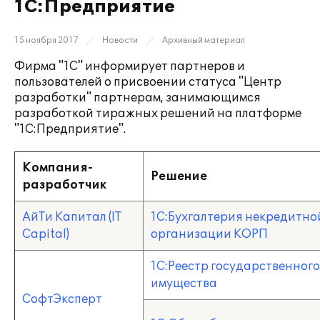
1С:Предприятие
15 ноября 2017
Новости
Архивный материал
Фирма "1С" информирует партнеров и
пользователей о присвоении статуса "Центр
разработки" партнерам, занимающимся
разработкой тиражных решений на платформе
"1С:Предприятие".
Компания-
Решение
разработчик
АйТи Капитал (IT
1С:Бухгалтерия некредитн
Capital)
организации КОРП
1С:Реестр государственног
имущества
СофтЭксперт