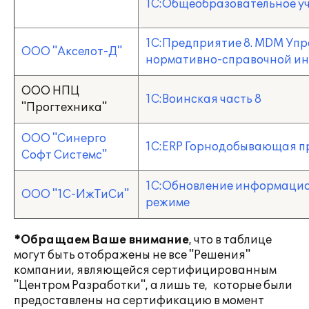
1С:Общеобразовательное у
1С:Предприятие 8. MDM Уп
ООО "Акселот-Д"
нормативно-справочной и
ООО НПЦ
1С:Воинская часть 8
"Прогтехника"
ООО "Синерго
1С:ERP Горнодобывающая п
Софт Системс"
1С:Обновление информацио
ООО "1С-ИжТиСи"
режиме
*
Обращаем Ваше внимание
, что в таблице
могут быть отображены не все "Решения"
компании, являющейся сертифицированным
"Центром Разработки", а лишь те, которые были
предоставлены на сертификацию в момент