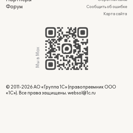
Форум
Сообщить об ошибке
Карта сайта
Мы в Max
© 2011-2026 АО «Группа 1С» (правопреемник ООО
«1С»). Все права защищены.
websol@1c.ru