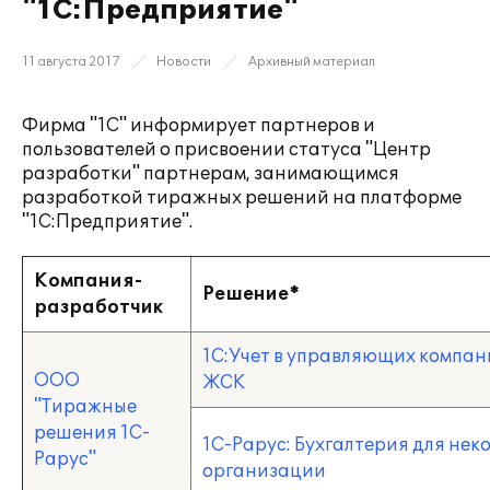
"1С:Предприятие"
11 августа 2017
Новости
Архивный материал
Фирма "1С" информирует партнеров и
пользователей о присвоении статуса "Центр
разработки" партнерам, занимающимся
разработкой тиражных решений на платформе
"1С:Предприятие".
Компания-
Решение
*
разработчик
1C:Учет в управляющих компан
ООО
ЖСК
"Тиражные
решения 1С-
1С-Рарус: Бухгалтерия для не
Рарус"
организации