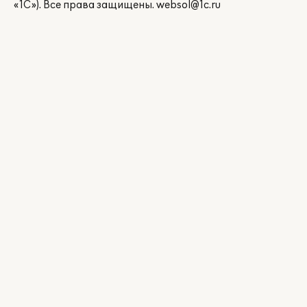
«1С»). Все права защищены.
websol@1c.ru