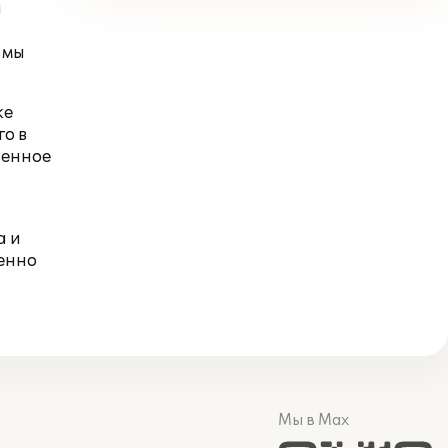
я
 мы
же
го в
венное
а и
менно
Мы в Max