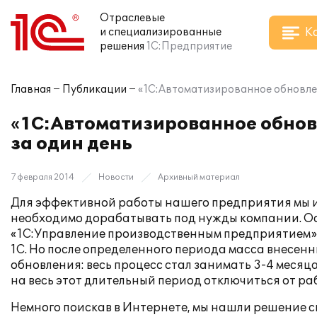
Отраслевые
К
и специализированные
решения
1С:Предприятие
Главная
Публикации
«1С:Автоматизированное обновлен
«1С:Автоматизированное обнов
за один день
7 февраля 2014
Новости
Архивный материал
Для эффективной работы нашего предприятия мы и
необходимо дорабатывать под нужды компании. О
«1С:Управление производственным предприятием» 
1С. Но после определенного периода масса внесен
обновления: весь процесс стал занимать 3-4 меся
на весь этот длительный период отключиться от ра
Немного поискав в Интернете, мы нашли решение с