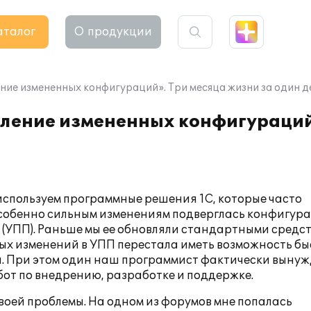
аталог
О продукции
ие измененных конфигураций». Три месяца жизни за один д
ление измененных конфигураций
спользуем программные решения 1С, которые часто
собенно сильным изменениям подверглась конфигур
(УПП). Раньше мы ее обновляли стандартными средс
ных изменений в УПП перестала иметь возможность бы
ца. При этом один наш программист фактически вынуж
бот по внедрению, разработке и поддержке.
воей проблемы. На одном из форумов мне попалась