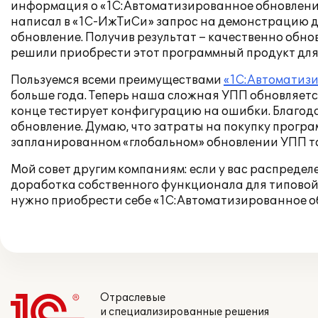
информация о «1С:Автоматизированное обновлени
написал в «1С-ИжТиСи» запрос на демонстрацию д
обновление. Получив результат – качественно обн
решили приобрести этот программный продукт для
Пользуемся всеми преимуществами
«1С:Автоматиз
больше года. Теперь наша сложная УПП обновляется 
конце тестирует конфигурацию на ошибки. Благодар
обновление. Думаю, что затраты на покупку програм
запланированном «глобальном» обновлении УПП то
Мой совет другим компаниям: если у вас распредел
доработка собственного функционала для типовой 
нужно приобрести себе «1С:Автоматизированное 
Отраслевые
и специализированные решения