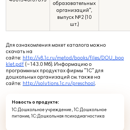
4601546107893
*
образовательных
организаций",
выпуск №2 (10
шт.)
Для ознакомления макет каталога можно
скачать на
сайте:
http://v8.1c.ru/metod/books/files/DOU_boo
klet.pdf
(~143.0 Mб). Информацию о
программных продуктах фирмы "1С" для
дошкольных организаций см. также на
сайте:
http://solutions.1c.ru/preschool
.
Новость о продукте:
1С:Дошкольное учреждение
,
1С:Дошкольное
питание
,
1С:Дошкольная психодиагностика