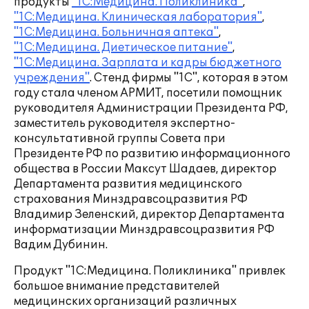
продукты
"1С:Медицина. Поликлиника"
,
"1С:Медицина. Клиническая лаборатория"
,
"1С:Медицина. Больничная аптека"
,
"1С:Медицина. Диетическое питание"
,
"1С:Медицина. Зарплата и кадры бюджетного
учреждения"
. Стенд фирмы "1С", которая в этом
году стала членом АРМИТ, посетили помощник
руководителя Администрации Президента РФ,
заместитель руководителя экспертно-
консультативной группы Совета при
Президенте РФ по развитию информационного
общества в России Максут Шадаев, директор
Департамента развития медицинского
страхования Минздравсоцразвития РФ
Владимир Зеленский, директор Департамента
информатизации Минздравсоцразвития РФ
Вадим Дубинин.
Продукт "1С:Медицина. Поликлиника" привлек
большое внимание представителей
медицинских организаций различных