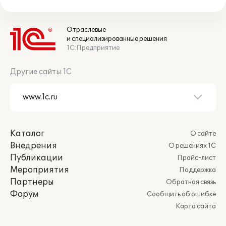
Отраслевые
и специализированные решения
1С:Предприятие
Другие сайты 1С
Каталог
О сайте
Внедрения
О решениях 1С
Публикации
Прайс-лист
Мероприятия
Поддержка
Партнеры
Обратная связь
Форум
Сообщить об ошибке
Карта сайта