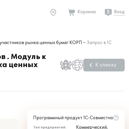
Корзина
Вход
х участников рынка ценных бумаг КОРП
Запрос в 1С
 . Модуль к
ка ценных
К списку
Программный продукт 1С-Совместно
Коммерческий,
Тип предприятий: