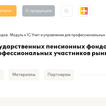
аталог
О продукции
дов . Модуль к 1С:Учет и управление для профессиональны
ударственных пенсионных фондов
рофессиональных участников рын
а
Материалы
Партнерам