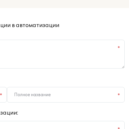
ции в автоматизации
*
*
*
зации: