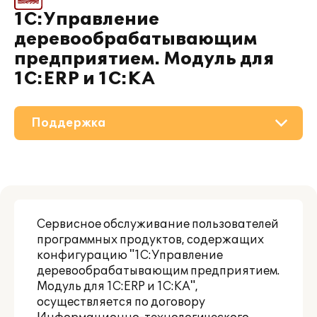
1С:Управление
деревообрабатывающим
предприятием. Модуль для
1С:ERP и 1С:КА
Поддержка
О решении
Приобретение
Сервисное обслуживание пользователей
Материалы
программных продуктов, содержащих
конфигурацию "1С:Управление
Партнерам
деревообрабатывающим предприятием.
Модуль для 1С:ERP и 1С:КА",
осуществляется по договору