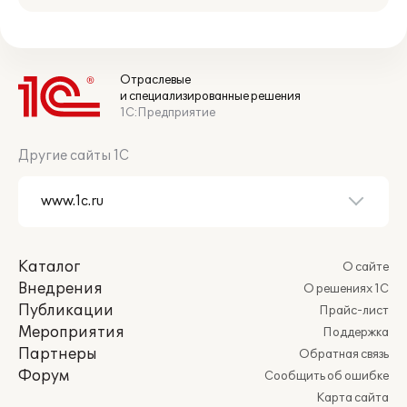
Отраслевые
и специализированные решения
1С:Предприятие
Другие сайты 1С
Каталог
О сайте
Внедрения
О решениях 1С
Публикации
Прайс-лист
Мероприятия
Поддержка
Партнеры
Обратная связь
Форум
Сообщить об ошибке
Карта сайта