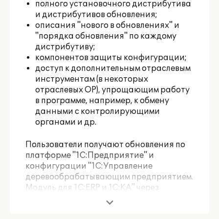
полного установочного дистрибутива
и дистрибутивов обновления;
описания "нового в обновлениях" и
"порядка обновления" по каждому
дистрибутиву;
компонентов защиты конфигурации;
доступ к дополнительным отраслевым
инструментам (в некоторых
отраслевых ОР), упрощающим работу
в программе, например, к обмену
данными с контролирующими
органами и др.
Пользователи получают обновления по
платформе "1С:Предприятие" и
конфигурации "1С:Управление
деревообрабатывающим предприятием.
Модуль для 1С:ERP и 1С:КА" через
партнеров-франчайзи, разработчика и
на сайте "1С" в разделе интернет-