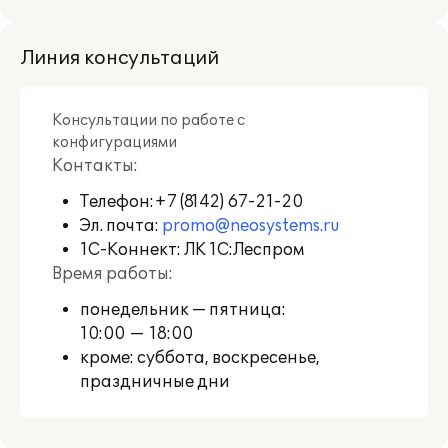
поддержки пользователей
https://releases.1c.ru/
.
Линия консультаций
Пользователи, активировавшие 1С:КП
Отраслевой, могут влиять на развитие
профильного функционала
Консультации по работе с
используемого отраслевого
конфигурациями
программного продукта, путем
Контакты:
оценивания в Личном кабинете
пользователя
Телефон:
+7 (8142) 67-21-20
качества решения,
качества его сопровождения, а также
Эл. почта:
promo@neosystems.ru
высказывая свои пожелания и
1С-Коннект: ЛК 1С:Леспром
замечания по развитию.
Время работы:
понедельник — пятница:
Также предоставляется возможность
10:00 — 18:00
обратиться на линию консультации
разработчика решения "1С-Совместно"
кроме: суббота, воскресенье,
по вопросам ведения учета в
праздничные дни
используемом решении: