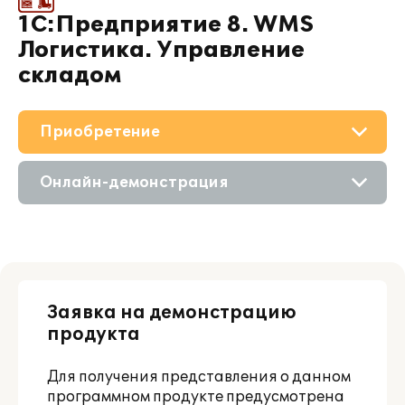
1С:Предприятие 8. WMS
Логистика. Управление
складом
Приобретение
О решении
Онлайн-демонстрация
Поддержка
Приобретение продукта
Материалы
Состав продукта
Партнерам
Заявка на демонстрацию
Приобретение у партнера
продукта
Аренда продукта
Для получения представления о данном
программном продукте предусмотрена